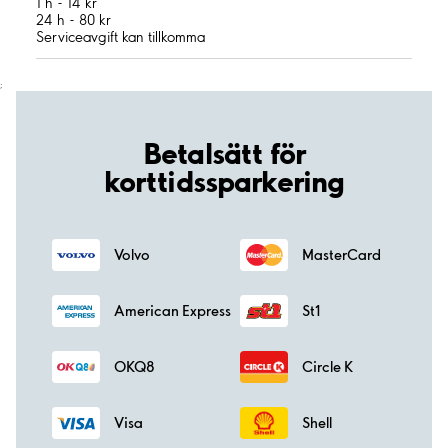
1 h - 14 kr
24 h - 80 kr
Serviceavgift kan tillkomma
;
Betalsätt för
korttidssparkering
Volvo
MasterCard
American Express
St1
OKQ8
Circle K
Visa
Shell