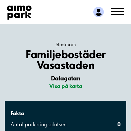
Hitta parkering
Samarbete
Kundservice
Om Aimo Park
Stockholm
Familjebostäder
Vasastaden
Dalagatan
Visa på karta
Fakta
0
Antal parkeringsplatser: