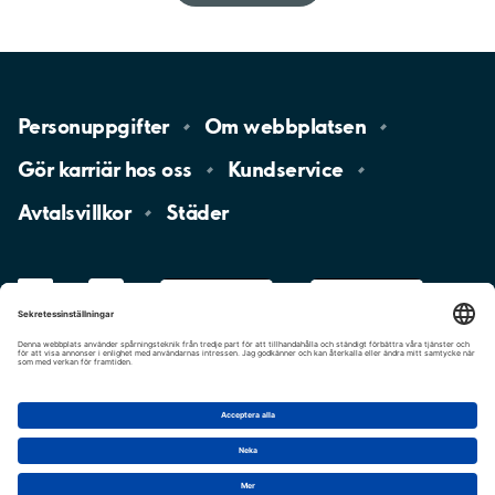
Personuppgifter
Om
webbplatsen
Gör karriär hos
oss
Kundservice
Avtalsvillkor
Städer
LinkedIn
YouTube
App
Store
Google
Play
aimo
Aimo
Charge
Cookie-inställningar