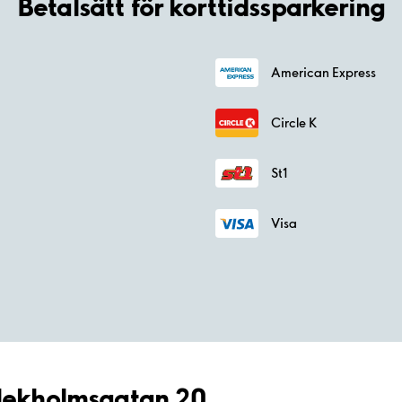
Betalsätt för korttidssparkering
American Express
Circle K
St1
Visa
Blekholmsgatan 20