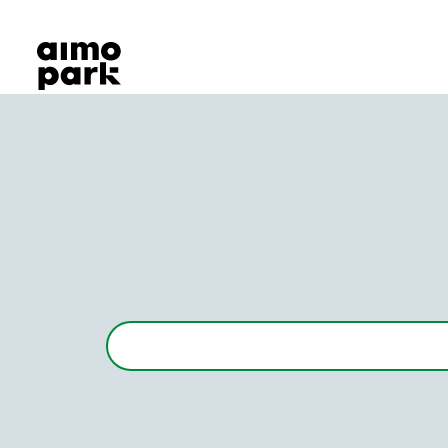
Våra produkter
Hitta parkering
Samarbete
Kundservice
Om Aimo Park