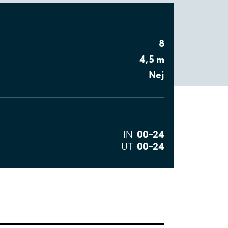
8
4,5 m
Nej
00–24
IN
00–24
UT