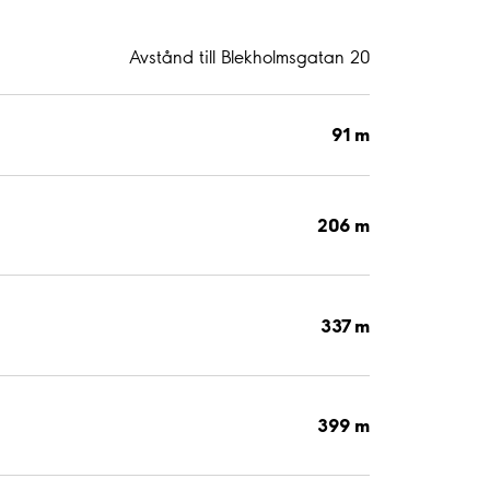
Avstånd till Blekholmsgatan 20
91 m
206 m
337 m
399 m