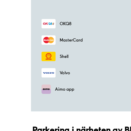
OKQ8
MasterCard
Shell
Volvo
Aimo app
Parkering i närheten av 