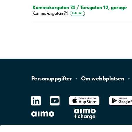
Kammakargatan 74 / Torsgatan 12, garage
Kammakargatan 74
LEDIGT
Personuppgifter
Om
webbplatsen
LinkedIn
YouTube
App
Store
Google
Play
aimo
Aimo
Charge