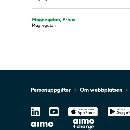
Magnegatan, P-hus
Magnegatan
Personuppgifter
Om
webbplatsen
LinkedIn
YouTube
App
Store
Google
Play
aimo
Aimo
Charge