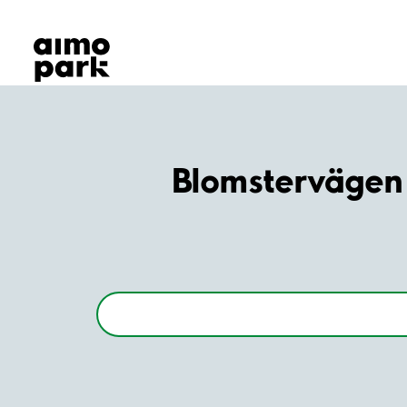
Våra produkter
Hitta parkering
Samarbete
Kundservice
Om Aimo Park
Blomstervägen