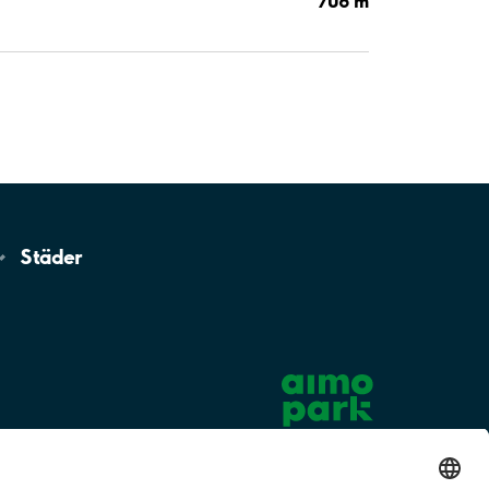
706 m
Städer