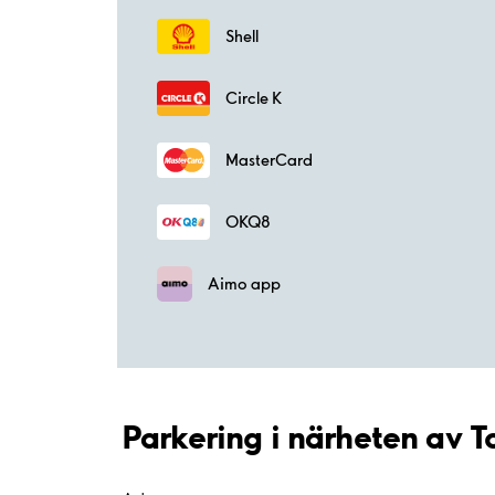
Shell
Circle K
MasterCard
OKQ8
Aimo app
Parkering i närheten av