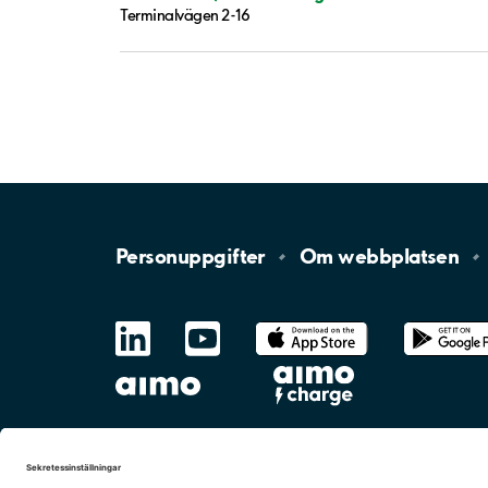
Terminalvägen 2-16
Personuppgifter
Om
webbplatsen
LinkedIn
YouTube
App
Store
Google
Play
aimo
Aimo
Charge