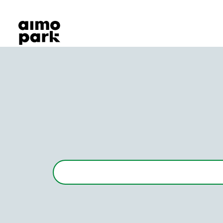
Våra produkter
Hitta parkering
Samarbete
Kundservice
Om Aimo Park