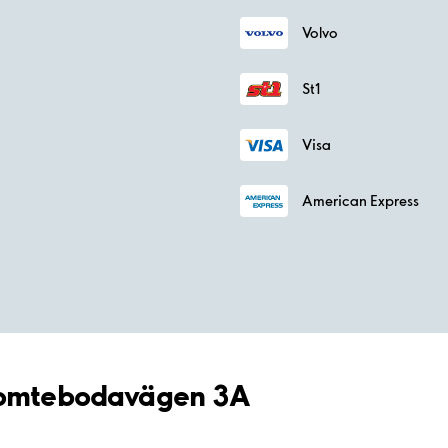
Volvo
St1
Visa
American Express
 Tomtebodavägen 3A