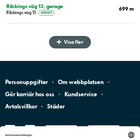
Ribbings väg 13, garage
699 m
Ribbings väg 13
LEDIGT
Visa fler
Personuppgifter
Om
webbplatsen
Gör karriär hos
oss
Kundservice
Avtalsvillkor
Städer
LinkedIn
YouTube
App
Store
Google
Play
aimo
Aimo
Charge