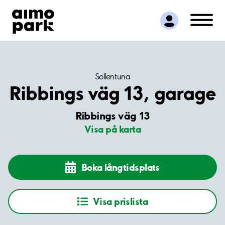
Hitta parkering
Samarbete
Kundservice
Om Aimo Park
Sollentuna
Ribbings väg 13, garage
Ribbings väg 13
Visa på karta
Boka långtidsplats
Visa prislista