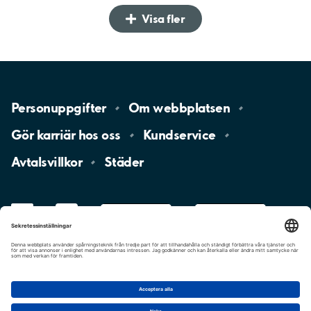
Visa fler
Personuppgifter
Om
webbplatsen
Gör karriär hos
oss
Kundservice
Avtalsvillkor
Städer
LinkedIn
YouTube
App
Store
Google
Play
aimo
Aimo
Charge