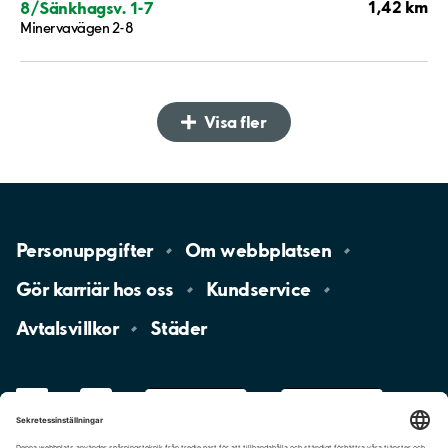
1,42 km
8/Sänkhagsv. 1-7
Minervavägen 2-8
Visa fler
Personuppgifter
Om
webbplatsen
Gör karriär hos
oss
Kundservice
Avtalsvillkor
Städer
LinkedIn
YouTube
App
Store
Google
Play
aimo
Aimo
Charge