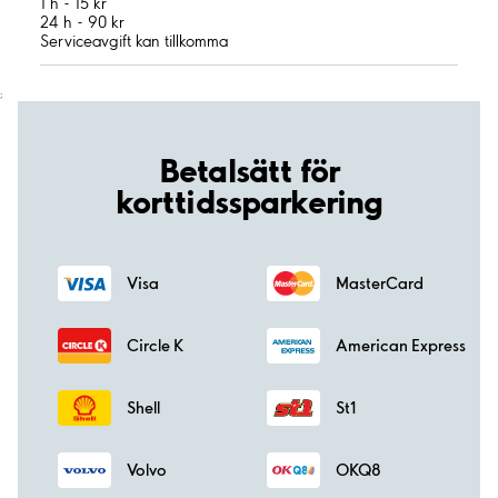
1 h - 15 kr
24 h - 90 kr
Serviceavgift kan tillkomma
;
Betalsätt för
korttidssparkering
Visa
MasterCard
Circle K
American Express
Shell
St1
Volvo
OKQ8