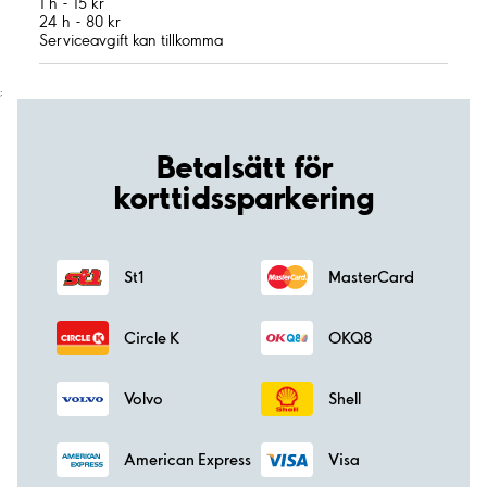
1 h - 15 kr
24 h - 80 kr
Serviceavgift kan tillkomma
;
Betalsätt för
korttidssparkering
St1
MasterCard
Circle K
OKQ8
Volvo
Shell
American Express
Visa