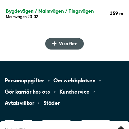
Bygdevägen / Malmvägen / Tingsvägen
359 m
Malmvägen 20-32
Visa fler
Personuppgifter
Om
webbplatsen
Gör karriär hos
oss
Kundservice
Avtalsvillkor
Städer
LinkedIn
YouTube
App
Store
Google
Play