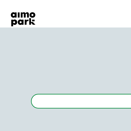
Våra produkter
Hitta parkering
Samarbete
Kundservice
Om Aimo Park