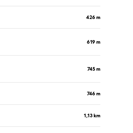
426 m
619 m
745 m
746 m
1,13 km