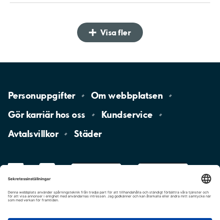
Visa fler
Personuppgifter
Om
webbplatsen
Gör karriär hos
oss
Kundservice
Avtalsvillkor
Städer
LinkedIn
YouTube
App
Store
Google
Play
aimo
Aimo
Charge