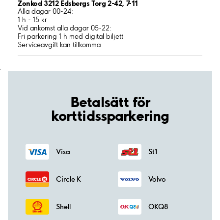
Zonkod 3212 Edsbergs Torg 2-42, 7-11
Alla dagar 00-24:
1 h - 15 kr
Vid ankomst alla dagar 05-22:
Fri parkering 1 h med digital biljett
Serviceavgift kan tillkomma
;
Betalsätt för
korttidssparkering
Visa
St1
Circle K
Volvo
Shell
OKQ8