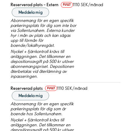
Reserverad plats – Extern
1110 SEK/månad
FULLT
Meddela mig
Abonnemang för en egen specifik
parkeringsplats för dig som inte bor
via Sollentunahem. Externa kunder
hyr i mån av plats och kan sägas
upp till förmån för
boende/lokalhyresgäst.
Nyckel + fjärrkontroll krävs till
anläggningen. Det tillkommer en
depositionsavgift på 500 kr utöver
abonnemangspriset. Depositionen
återbetalas vid återlämning av
inpasseringen.
Reserverad plats
1110 SEK/månad
FULLT
Meddela mig
Abonnemang för en egen specifik
parkeringsplats för dig som är
boende hos Sollentunahem.
Nyckel + fjärrkontroll krävs till
anläggningen. Det tillkommer en
depositionsavgift på 500 kr utöver