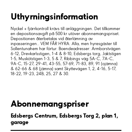
Uthyrnings­information
Nyckel + fjärrkontroll krävs till anläggningen. Det tillkommer
en depositionsavgift på 500 kr utöver abonnemangspriset.
Depositionen återbetalas vid återlämning av
inpasseringen.. VEM FÅR HYRA: Alla, men hyresgäster till
Sollentunahem har förtur. Boendeadresser: Armborstvägen
6-12, Drevkarlsstigen, 1-4 & 8-10, Edsbergs torg, Jaktstigen
1-5, Muskötstigen 1-3, 5 & 7, Ribbings väg 5A-C, 7A-C,
9A-C, 15-27, 29-41, 43-55, 57-69, 71-83, 89, 91 (ojämna)
& 62-66 & 68 (jämna) samt Skyttevägen 1, 2, 4-16, 5-17,
18-22, 19-23, 24B, 25, 27 & 30.
Abonnemangspriser
Edsbergs Centrum, Edsbergs Torg 2, plan 1,
garage