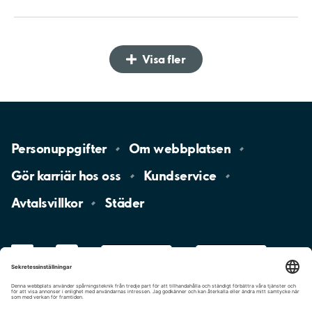
Visa fler
Personuppgifter
Om
webbplatsen
Gör karriär hos
oss
Kundservice
Avtalsvillkor
Städer
LinkedIn
YouTube
App
Store
Google
Play
aimo
Aimo
Charge