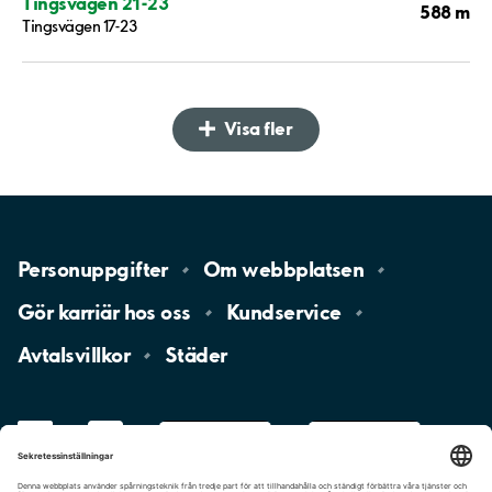
Tingsvägen 21-23
588 m
Tingsvägen 17-23
Visa fler
Personuppgifter
Om
webbplatsen
Gör karriär hos
oss
Kundservice
Avtalsvillkor
Städer
LinkedIn
YouTube
App
Store
Google
Play
aimo
Aimo
Charge