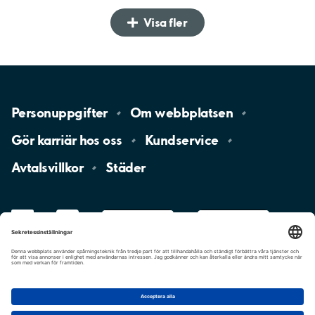
Visa fler
Personuppgifter
Om
webbplatsen
Gör karriär hos
oss
Kundservice
Avtalsvillkor
Städer
LinkedIn
YouTube
App
Store
Google
Play
aimo
Aimo
Charge