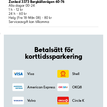
Zonkod 3373 Bergkällavägen 60-76
Alla dagar 00-24:
1 h - 12 kr
24 h - 60 kr
Helg (Fre 18-Mån 08) - 80 kr
Serviceavgift kan tillkomma
;
Betalsätt för
korttidssparkering
Visa
Shell
American Express
OKQ8
Volvo
Circle K