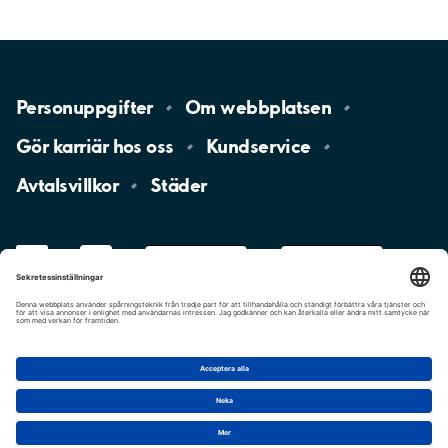
Personuppgifter
Om
webbplatsen
Gör karriär hos
oss
Kundservice
Avtalsvillkor
Städer
LinkedIn
YouTube
App
Store
Google
Play
aimo
Aimo
Charge
Cookie-inställningar