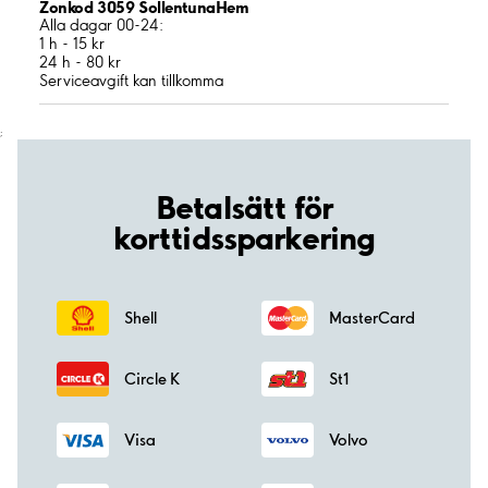
Zonkod 3059 SollentunaHem
Alla dagar 00-24:
1 h - 15 kr
24 h - 80 kr
Serviceavgift kan tillkomma
;
Betalsätt för
korttidssparkering
Shell
MasterCard
Circle K
St1
Visa
Volvo