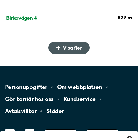
829 m
Birkavägen 4
Visa fler
Personuppgifter
Om
webbplatsen
Gör karriär hos
oss
Kundservice
Avtalsvillkor
Städer
LinkedIn
YouTube
App
Store
Google
Play