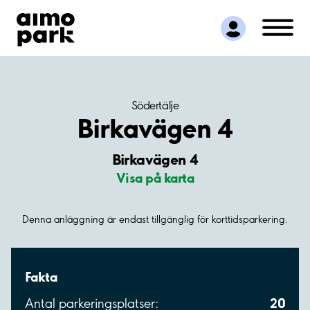
Hitta parkering
Samarbete
Kundservice
Om Aimo Park
Södertälje
Birkavägen 4
Birkavägen 4
Visa på karta
Denna anläggning är endast tillgänglig för korttidsparkering.
Fakta
20
Antal parkeringsplatser: