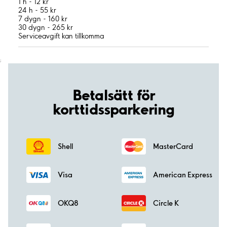
1 h - 12 kr
24 h - 55 kr
7 dygn - 160 kr
30 dygn - 265 kr
Serviceavgift kan tillkomma
;
Betalsätt för
korttidssparkering
Shell
MasterCard
Visa
American Express
OKQ8
Circle K