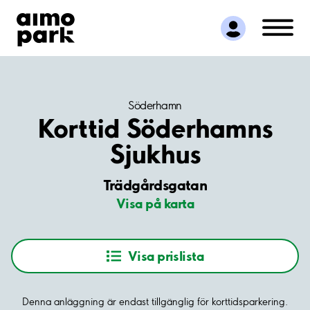
Hitta parkering
Samarbete
Kundservice
Om Aimo Park
Söderhamn
Korttid Söderhamns
Sjukhus
Trädgårdsgatan
Visa på karta
Visa prislista
Denna anläggning är endast tillgänglig för korttidsparkering.