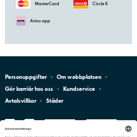
MasterCard
Circle K
Aimo app
Personuppgifter
Om
webbplatsen
Gör karriär hos
oss
Kundservice
Avtalsvillkor
Städer
LinkedIn
YouTube
App
Store
Google
Play
aimo
Aimo
Charge