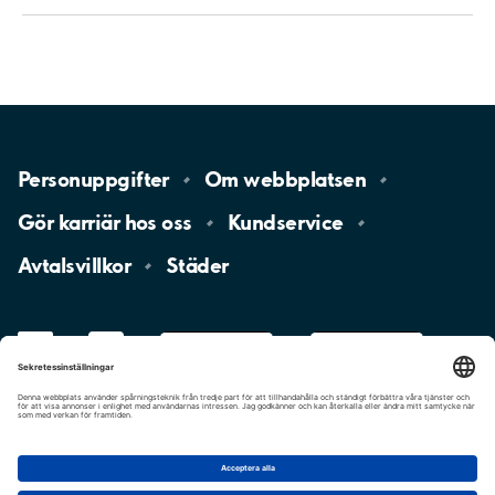
Personuppgifter
Om
webbplatsen
Gör karriär hos
oss
Kundservice
Avtalsvillkor
Städer
LinkedIn
YouTube
App
Store
Google
Play
aimo
Aimo
Charge