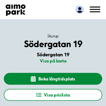
Hitta parkering
Samarbete
Kundservice
Om Aimo Park
Skurup
Södergatan 19
Södergatan 19
Visa på karta
Boka långtidsplats
Visa prislista