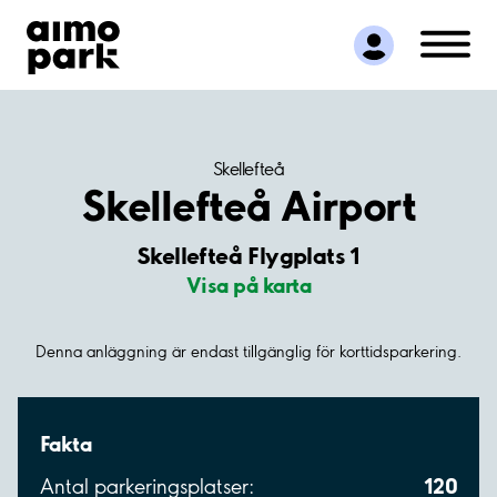
Hitta parkering
Samarbete
Kundservice
Om Aimo Park
Skellefteå
Skellefteå Airport
Skellefteå Flygplats 1
Visa på karta
Denna anläggning är endast tillgänglig för korttidsparkering.
Fakta
120
Antal parkeringsplatser: