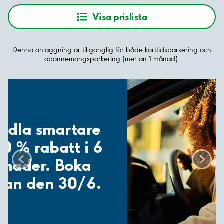
Visa prislista
Denna anläggning är tillgänglig för både korttidsparkering och
abonnemangsparkering (mer än 1 månad).
Scroll left
Scroll right