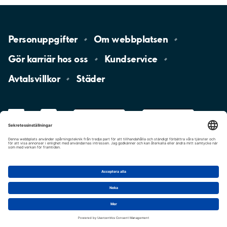
Personuppgifter
Om
webbplatsen
Gör karriär hos
oss
Kundservice
Avtalsvillkor
Städer
LinkedIn
YouTube
App
Store
Google
Play
aimo
Aimo
Charge
Cookie-inställningar