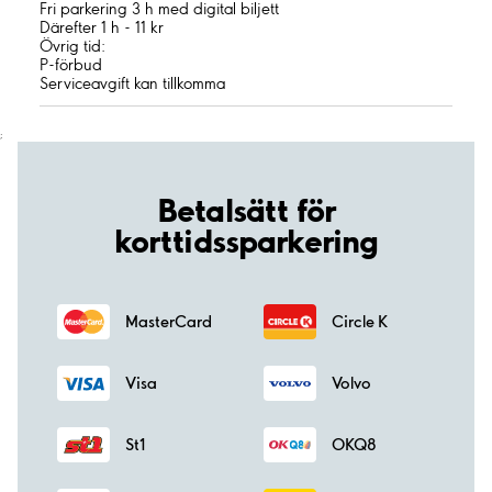
Fri parkering 3 h med digital biljett
Därefter 1 h - 11 kr
Övrig tid:
P-förbud
Serviceavgift kan tillkomma
;
Betalsätt för
korttidssparkering
MasterCard
Circle K
Visa
Volvo
St1
OKQ8