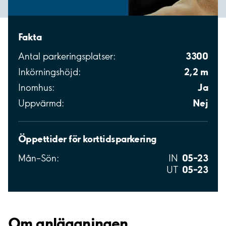
Fakta
3300
Antal parkeringsplatser:
2,2 m
Inkörningshöjd:
Ja
Inomhus:
Nej
Uppvärmd:
Öppettider för korttidsparkering
05–23
Mån–Sön:
IN
05–23
UT
Om anläggningen