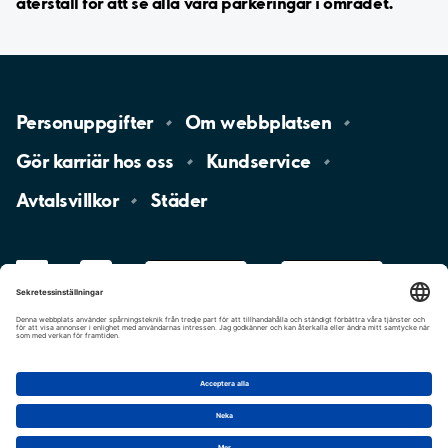
återställ för att se alla våra parkeringar i området.
Personuppgifter
Om
webbplatsen
Gör karriär hos
oss
Kundservice
Avtalsvillkor
Städer
LinkedIn
YouTube
App
Store
Google
Play
aimo
Aimo
Charge
Cookie-inställningar