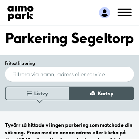
Hitta parkering
Samarbete
Kundservice
Parkering Segeltorp
Om Aimo Park
Fritextfiltrering
Listvy
Kartvy
Tyvärr så hittade vi ingen parkering som matchade din
sökning. Prova med en annan adress eller klicka på