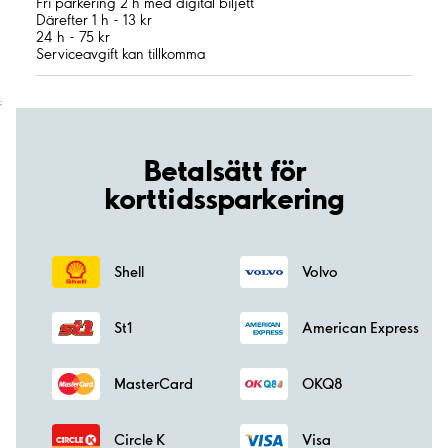
Fri parkering 2 h med digital biljett
Därefter 1 h - 13 kr
24 h - 75 kr
Serviceavgift kan tillkomma
;
Betalsätt för
korttidssparkering
Shell
Volvo
St1
American Express
MasterCard
OKQ8
Circle K
Visa