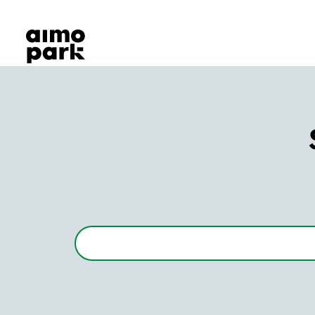
Våra produkter
Hitta parkering
Samarbete
Kundservice
Om Aimo Park