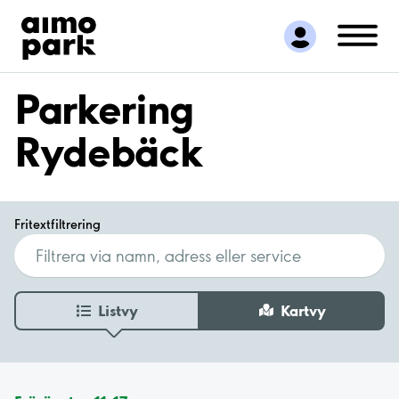
Hitta parkering
Samarbete
Kundservice
Parkering
Om Aimo Park
Rydebäck
Fritextfiltrering
Listvy
Kartvy