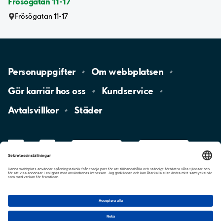
Frösögatan 11-17
Frösögatan 11-17
Personuppgifter
Om
webbplatsen
Gör karriär hos
oss
Kundservice
Avtalsvillkor
Städer
LinkedIn
YouTube
App
Store
Google
Play
aimo
Aimo
Charge