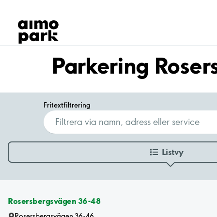
Våra produkter
Hitta parkering
Samarbete
Kundservice
Parkering Roser
Om Aimo Park
Fritextfiltrering
Listvy
Rosersbergsvägen 36-48
Rosersbergsvägen 36-46