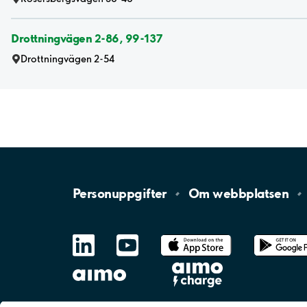
Drottningvägen 2-86, 99-137
Drottningvägen 2-54
Personuppgifter
Om
webbplatsen
LinkedIn
YouTube
App
Store
Google
Play
aimo
Aimo
Charge