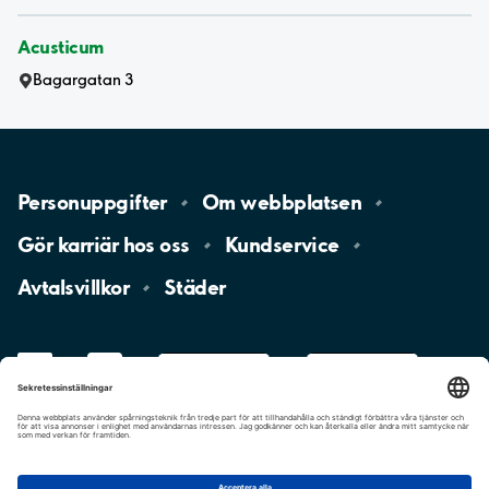
Acusticum
Bagargatan 3
Personuppgifter
Om
webbplatsen
Gör karriär hos
oss
Kundservice
Avtalsvillkor
Städer
LinkedIn
YouTube
App
Store
Google
Play
aimo
Aimo
Charge