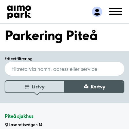
Hitta parkering
Samarbete
Kundservice
Parkering Piteå
Om Aimo Park
Fritextfiltrering
Listvy
Kartvy
Piteå sjukhus
Lasarettsvägen 14