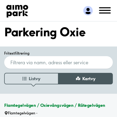
Hitta parkering
Samarbete
Kundservice
Parkering Oxie
Om Aimo Park
Fritextfiltrering
Listvy
Kartvy
Flamtegelvägen / Oxievångsvägen / Råtegelvägen
Flamtegelvägen -