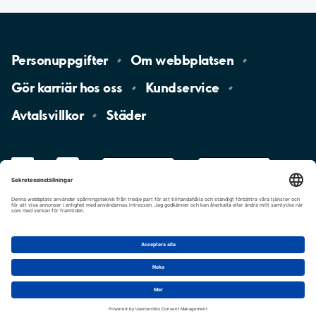
Personuppgifter
Om
webbplatsen
Gör karriär hos
oss
Kundservice
Avtalsvillkor
Städer
LinkedIn
YouTube
App
Store
Google
Play
aimo
Aimo
Charge
Cookie-inställningar