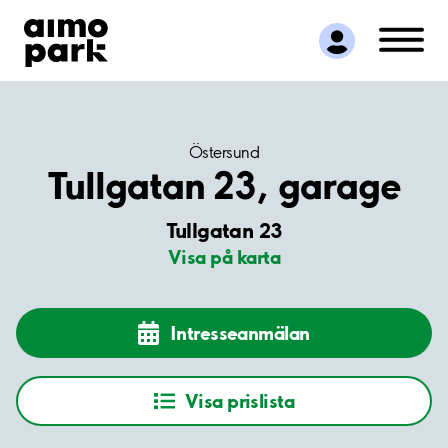
Hitta parkering
Samarbete
Kundservice
Om Aimo Park
Östersund
Tullgatan 23, garage
Tullgatan 23
Visa på karta
Intresseanmälan
Visa prislista