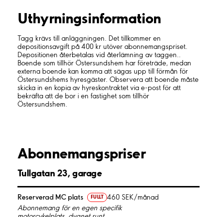
Uthyrnings­information
Tagg krävs till anläggningen. Det tillkommer en
depositionsavgift på 400 kr utöver abonnemangspriset.
Depositionen återbetalas vid återlämning av taggen..
Boende som tillhör Östersundshem har företräde, medan
externa boende kan komma att sägas upp till förmån för
Östersundshems hyresgäster. Observera att boende måste
skicka in en kopia av hyreskontraktet via e-post för att
bekräfta att de bor i en fastighet som tillhör
Östersundshem.
Abonnemangspriser
Tullgatan 23, garage
Reserverad MC plats
460 SEK/månad
FULLT
Abonnemang för en egen specifik
motorcykelplats, dygnet runt.