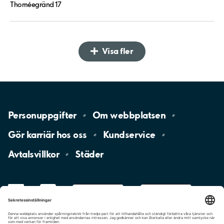
Thoméegränd 17
Visa fler
Personuppgifter
Om
webbplatsen
Gör karriär hos
oss
Kundservice
Avtalsvillkor
Städer
LinkedIn
YouTube
App
Store
Google
Play
aimo
Aimo
Charge