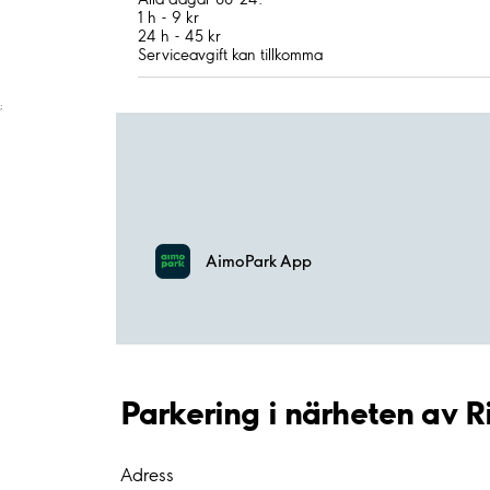
1 h - 9 kr
24 h - 45 kr
Serviceavgift kan tillkomma
;
AimoPark App
Parkering i närheten av 
Adress