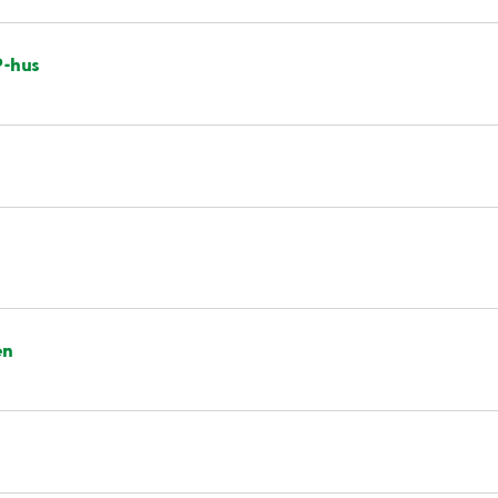
P-hus
en