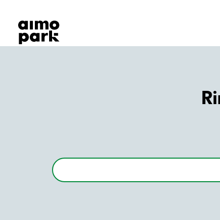
Våra produkter
Hitta parkering
Samarbete
Kundservice
Om Aimo Park
Ri