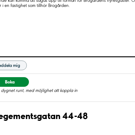
de kan komma att sägas upp till förmån för Brogårdens hyresgäster. O
r i en fastighet som tillhör Brogården.
ddela mig
Boka
dygnet runt, med möjlighet att koppla in
 Regementsgatan 44-48