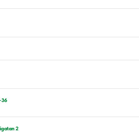
-36
igatan 2