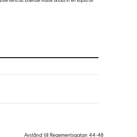
bservera att boende måste skicka in en kopia av
Avstånd till Regementsgatan 44-48