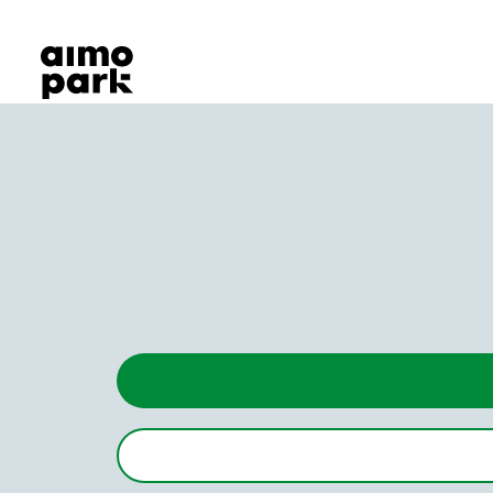
Våra produkter
Hitta parkering
Samarbete
Kundservice
Om Aimo Park