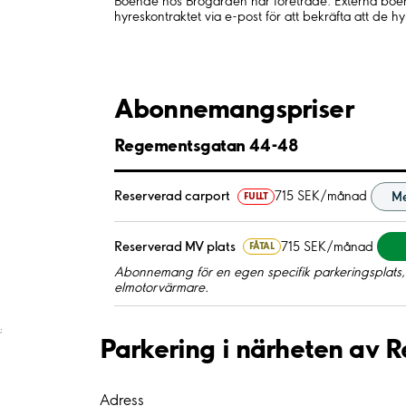
Boende hos Brogården har företräde. Externa boen
hyreskontraktet via e-post för att bekräfta att de hy
Abonnemangspriser
Regementsgatan 44-48
Reserverad carport
715 SEK/månad
Me
FULLT
Reserverad MV plats
715 SEK/månad
FÅTAL
Abonnemang för en egen specifik parkeringsplats, 
elmotorvärmare.
;
Parkering i närheten av
Adress