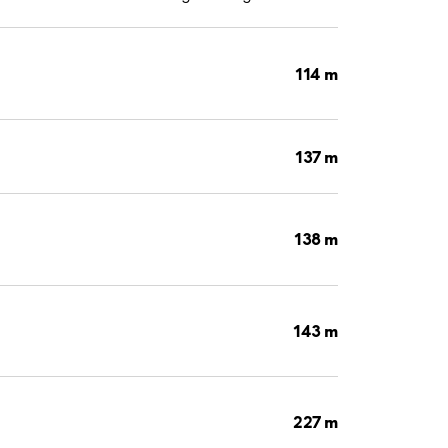
114 m
137 m
138 m
143 m
227 m