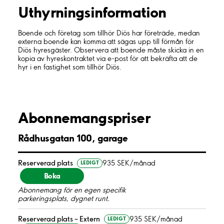
Uthyrnings­information
Boende och företag som tillhör Diös har företräde, medan
externa boende kan komma att sägas upp till förmån för
Diös hyresgäster. Observera att boende måste skicka in en
kopia av hyreskontraktet via e-post för att bekräfta att de
hyr i en fastighet som tillhör Diös.
Abonnemangspriser
Rådhusgatan 100, garage
Reserverad plats
935 SEK/månad
LEDIGT
Boka
Abonnemang för en egen specifik
parkeringsplats, dygnet runt.
Reserverad plats – Extern
935 SEK/månad
LEDIGT