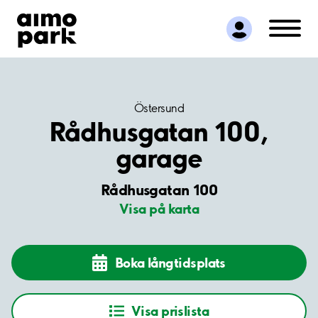
Hitta parkering
Samarbete
Kundservice
Om Aimo Park
Östersund
Rådhusgatan 100,
garage
Rådhusgatan 100
Visa på karta
Boka långtidsplats
Visa prislista