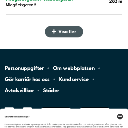
283 m
Midgårdsgatan 5
Visa fler
Personuppgifter
Om
webbplatsen
Gör karriär hos
oss
Kundservice
Avtalsvillkor
Städer
LinkedIn
YouTube
App
Store
Google
Play
aimo
Aimo
Charge