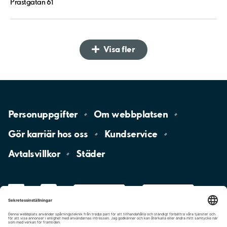
Prästgatan 61
Visa fler
Personuppgifter
Om
webbplatsen
Gör karriär hos
oss
Kundservice
Avtalsvillkor
Städer
LinkedIn
YouTube
App
Store
Google
Play
aimo
Aimo
Charge