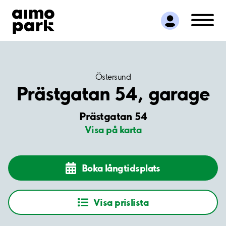
Hitta parkering
Samarbete
Kundservice
Om Aimo Park
Östersund
Prästgatan 54, garage
Prästgatan 54
Visa på karta
Boka långtidsplats
Visa prislista