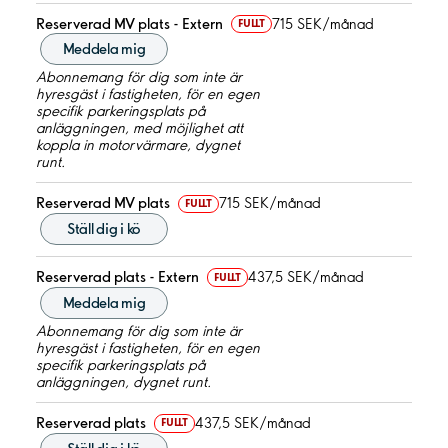
Reserverad MV plats - Extern
715 SEK/månad
FULLT
Meddela mig
Abonnemang för dig som inte är
hyresgäst i fastigheten, för en egen
specifik parkeringsplats på
anläggningen, med möjlighet att
koppla in motorvärmare, dygnet
runt.
Reserverad MV plats
715 SEK/månad
FULLT
Ställ dig i kö
Reserverad plats - Extern
437,5 SEK/månad
FULLT
Meddela mig
Abonnemang för dig som inte är
hyresgäst i fastigheten, för en egen
specifik parkeringsplats på
anläggningen, dygnet runt.
Reserverad plats
437,5 SEK/månad
FULLT