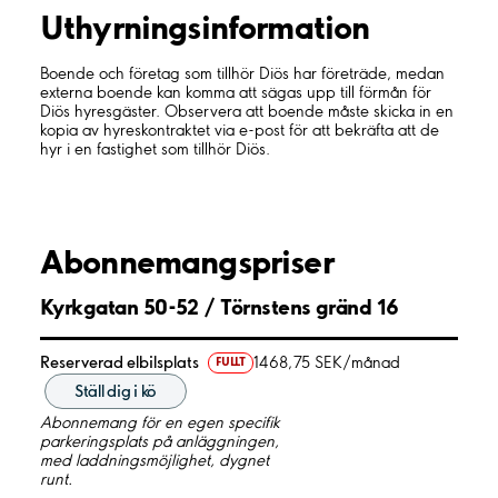
Uthyrnings­information
Boende och företag som tillhör Diös har företräde, medan
externa boende kan komma att sägas upp till förmån för
Diös hyresgäster. Observera att boende måste skicka in en
kopia av hyreskontraktet via e-post för att bekräfta att de
hyr i en fastighet som tillhör Diös.
Abonnemangspriser
Kyrkgatan 50-52 / Törnstens gränd 16
Reserverad elbilsplats
1468,75 SEK/månad
FULLT
Ställ dig i kö
Abonnemang för en egen specifik
parkeringsplats på anläggningen,
med laddningsmöjlighet, dygnet
runt.