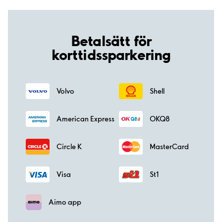
Betalsätt för
korttidssparkering
Volvo
Shell
American Express
OKQ8
Circle K
MasterCard
Visa
St1
Aimo app