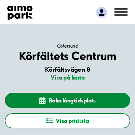
Hitta parkering
Samarbete
Kundservice
Om Aimo Park
Östersund
Körfältets Centrum
Körfältsvägen 8
Visa på karta
Boka långtidsplats
Visa prislista