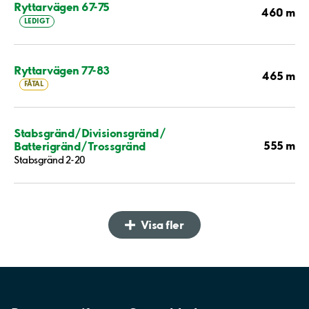
Ryttarvägen 67-75
460 m
LEDIGT
Ryttarvägen 77-83
465 m
FÅTAL
Stabsgränd/Divisionsgränd/
555 m
Batterigränd/Trossgränd
Stabsgränd 2-20
Visa fler