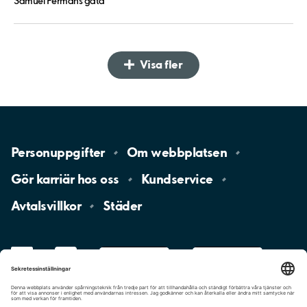
Samuel Permans gata
Visa fler
Personuppgifter
Om
webbplatsen
Gör karriär hos
oss
Kundservice
Avtalsvillkor
Städer
LinkedIn
YouTube
App
Store
Google
Play
aimo
Aimo
Charge