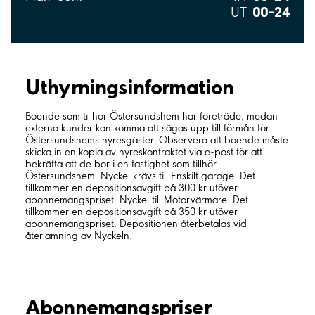
00–24
UT
Uthyrnings­information
Boende som tillhör Östersundshem har företräde, medan
externa kunder kan komma att sägas upp till förmån för
Östersundshems hyresgäster. Observera att boende måste
skicka in en kopia av hyreskontraktet via e-post för att
bekräfta att de bor i en fastighet som tillhör
Östersundshem. Nyckel krävs till Enskilt garage. Det
tillkommer en depositionsavgift på 300 kr utöver
abonnemangspriset. Nyckel till Motorvärmare. Det
tillkommer en depositionsavgift på 350 kr utöver
abonnemangspriset. Depositionen återbetalas vid
återlämning av Nyckeln.
Abonnemangspriser