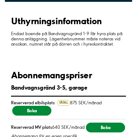
Uthyrnings­information
Endast boende på Bandvagnsgränd 1-9 får hyra plats på
denna anläggning. Lägenhetsnummer måste noteras vid
ansökan, numret står på dörren och i hyreskontraktet.
Abonnemangspriser
Bandvagnsgränd 3-5, garage
Reserverad elbilsplats
875 SEK/månad
FÅTAL
Boka
Boka
Reserverad MV plats
640 SEK/månad
Abonnemang för en egen specifik