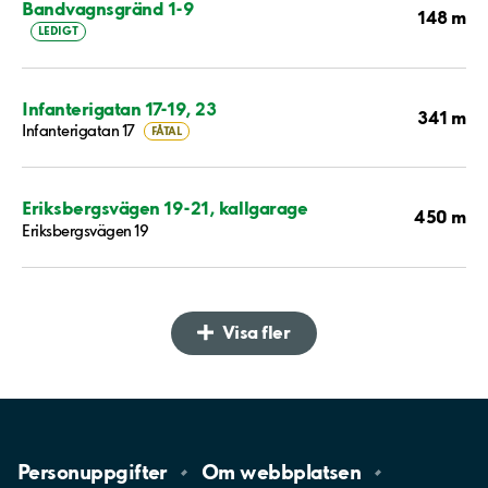
Bandvagnsgränd 1-9
148 m
LEDIGT
Infanterigatan 17-19, 23
341 m
Infanterigatan 17
FÅTAL
Eriksbergsvägen 19-21, kallgarage
450 m
Eriksbergsvägen 19
Visa fler
Personuppgifter
Om
webbplatsen