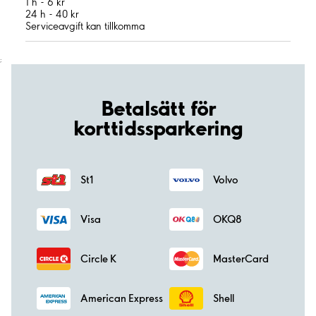
1 h - 6 kr
24 h - 40 kr
Serviceavgift kan tillkomma
;
Betalsätt för
korttidssparkering
St1
Volvo
Visa
OKQ8
Circle K
MasterCard
American Express
Shell