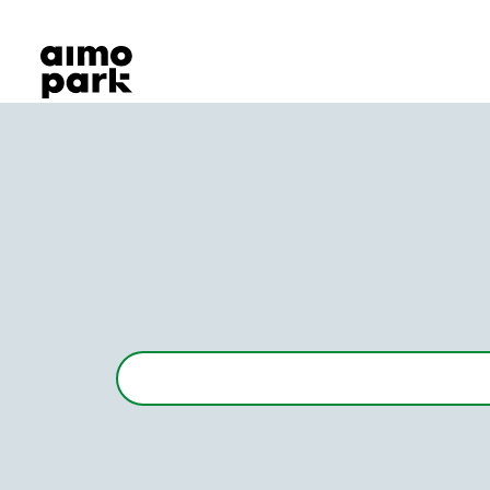
Våra produkter
Hitta parkering
Samarbete
Kundservice
Om Aimo Park