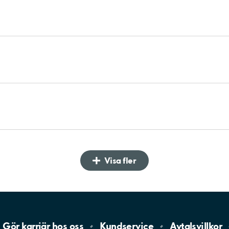
Visa fler
Gör karriär hos
oss
Kundservice
Avtalsvillkor