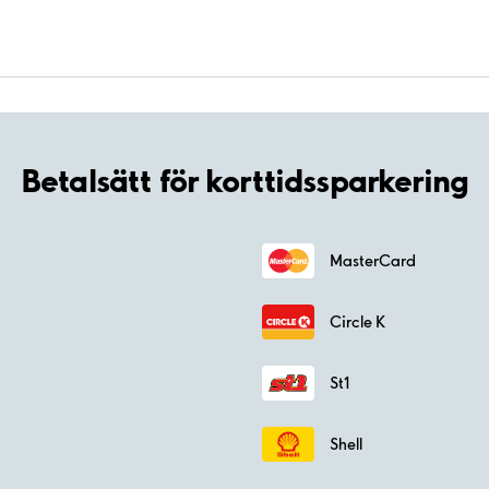
Betalsätt för korttidssparkering
MasterCard
Circle K
St1
Shell