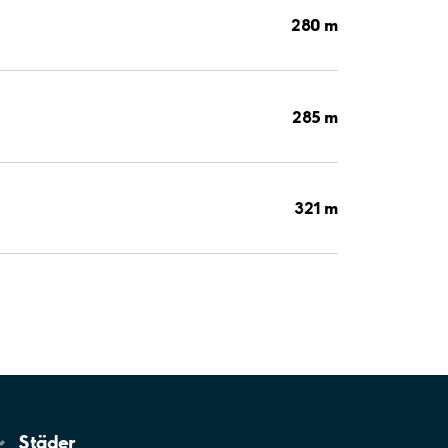
280 m
285 m
321 m
Städer