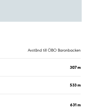
Avstånd till ÖBO Baronbacken
307 m
533 m
631 m