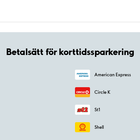
Betalsätt för korttidssparkering
American Express
Circle K
St1
Shell