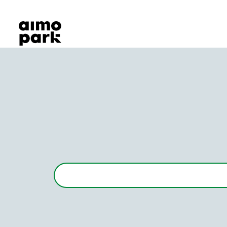
Våra produkter
Hitta parkering
Samarbete
Kundservice
Om Aimo Park