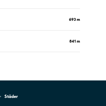
693 m
841 m
Städer