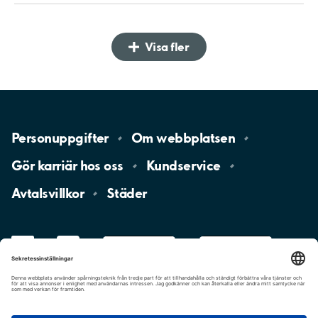
Visa fler
Personuppgifter
Om
webbplatsen
Gör karriär hos
oss
Kundservice
Avtalsvillkor
Städer
LinkedIn
YouTube
App
Store
Google
Play
aimo
Aimo
Charge