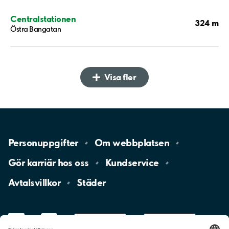
Centralstationen
324 m
Östra Bangatan
Visa fler
Personuppgifter
Om
webbplatsen
Gör karriär hos
oss
Kundservice
Avtalsvillkor
Städer
LinkedIn
YouTube
App
Store
Google
Play