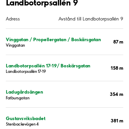
Landbotorpsallén 9
Adress
Avstånd till Landbotorpsallén 9
Vinggatan / Propellergatan / Boskärsgatan
87 m
Vinggatan
Landbotorpsallén 17-19/ Boskärsgatan
158 m
Landbotorpsallén 17-19
Ladugårdsängen
354 m
Fatbursgatan
Gustavsviksbadet
381 m
Stenbackevägen 4