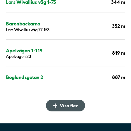
344 m
Lars Wivallius väg 1-75
Baronbackarna
352 m
Lars Wivallius väg 77-153
Apelvägen 1-119
819 m
Apelvägen 23
887 m
Boglundsgatan 2
Visa fler