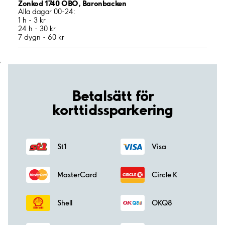
Zonkod 1740 ÖBO, Baronbacken
Alla dagar 00-24:
1 h - 3 kr
24 h - 30 kr
7 dygn - 60 kr
;
Betalsätt för
korttidssparkering
St1
Visa
MasterCard
Circle K
Shell
OKQ8