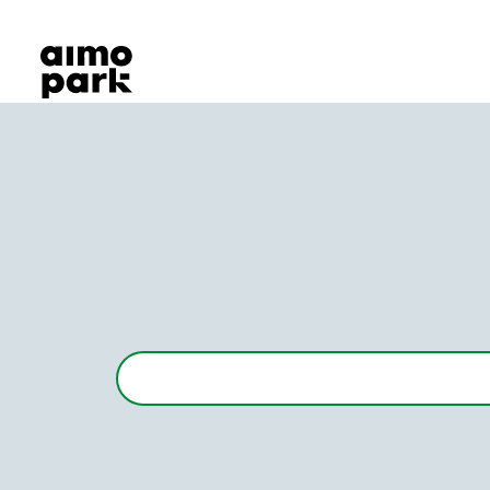
Våra produkter
Hitta parkering
Samarbete
Kundservice
Om Aimo Park