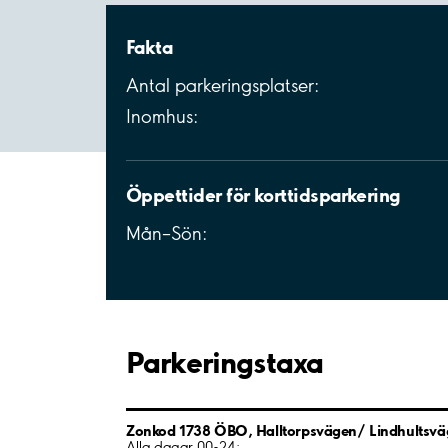
Fakta
Antal parkeringsplatser:
Inomhus:
Öppettider för korttidsparkering
Mån–Sön:
Parkeringstaxa
Zonkod 1738 ÖBO, Halltorpsvägen/ Lindhultsv
Alla dagar 00-24: