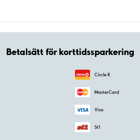
Betalsätt för korttidssparkering
Circle K
MasterCard
Visa
St1