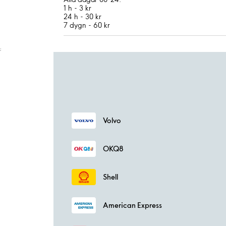
1 h - 3 kr
24 h - 30 kr
7 dygn - 60 kr
;
Volvo
OKQ8
Shell
American Express