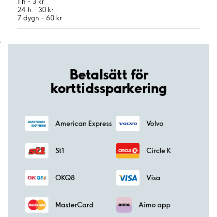
1 h - 3 kr
24 h - 30 kr
7 dygn - 60 kr
;
Betalsätt för
korttidssparkering
American Express
Volvo
St1
Circle K
OKQ8
Visa
MasterCard
Aimo app